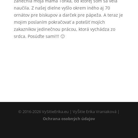
zanechla moja mama Tonka, od ktorej som sa veľa
naučila. Z našej dielne vyšlo okrem iného aj 70
ornátov pre biskupov a darček pre pápeža. A teraz je
mojim poslaním pokračovať a potešiť mojích
zakaznikov jedinečnou prácou, ktorá vychádza zo
srdca. Posúďte sami!!! 🙂
Nevyhnutné
Tieto súbory
cookie nie sú
voliteľné. Sú
potrebné pre
fungovanie
webovej
stránky.
© 2016-2026 VySitieErika.eu | VyŠitie Erika Vraniaková |
Ochrana osobných údajov
Používateľská
spokojnosť