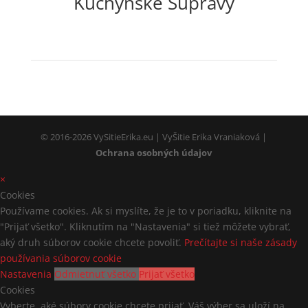
Kuchynské Súpravy
© 2016-2026 VySitieErika.eu | VyŠitie Erika Vraniaková |
Ochrana osobných údajov
×
Cookies
Používame cookies. Ak si myslíte, že je to v poriadku, kliknite na
"Prijať všetko". Kliknutím na "Nastavenia" si tiež môžete vybrať,
aký druh súborov cookie chcete povoliť.
Prečítajte si naše zásady
používania súborov cookie
Nastavenia
Odmietnuť všetko
Prijať všetko
Cookies
Vyberte, aké súbory cookie chcete prijať. Váš výber sa uloží na