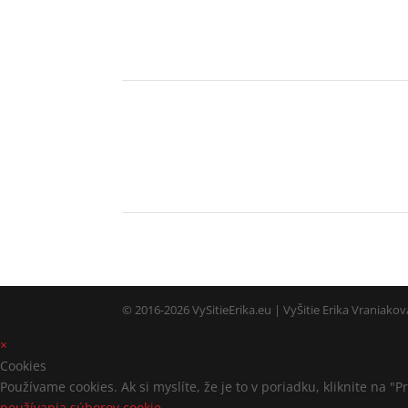
© 2016-2026 VySitieErika.eu | VyŠitie Erika Vraniako
×
Cookies
Používame cookies. Ak si myslíte, že je to v poriadku, kliknite na "
používania súborov cookie