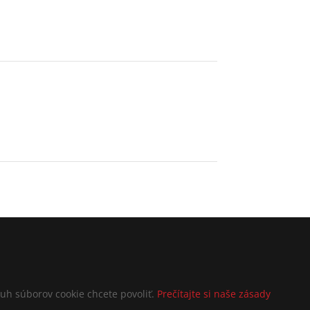
druh súborov cookie chcete povoliť.
Prečítajte si naše zásady