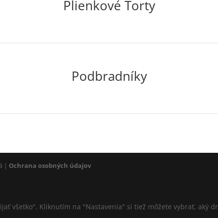
Plienkové Torty
Podbradníky
vá |
Ochrana osobných údajov
Prijať všetko". Kliknutím na "Nastavenia" si tiež môžete vybrať, aký 