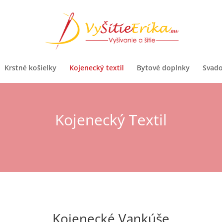
Krstné košielky
Kojenecký textil
Bytové doplnky
Svad
Kojenecký Textil
Kojenecké Vankúše