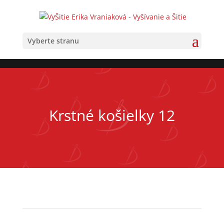
×
Vyberte stranu
Krstné košielky 12