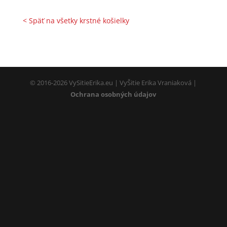
< Späť na všetky krstné košielky
© 2016-2026 VySitieErika.eu | VyŠitie Erika Vraniaková |
Ochrana osobných údajov
Nevyhnutné
Tieto súbory
cookie nie sú
voliteľné. Sú
potrebné pre
fungovanie
webovej
stránky.
Používateľská
spokojnosť