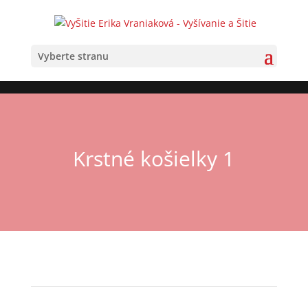
×
Vyberte stranu
Krstné košielky 1