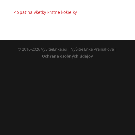
< Späť na všetky krstné košielky
© 2016-2026 VySitieErika.eu | VyŠitie Erika Vraniaková |
Ochrana osobných údajov
Nevyhnutné
Tieto súbory
cookie nie sú
voliteľné. Sú
potrebné pre
fungovanie
webovej
stránky.
Používateľská
spokojnosť